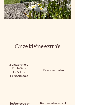
Onze kleine extra's
3 slaapkamers
2 x 160 cm
2 doucheruimtes
1 x 90 cm
1 x babybedje
Bed, verschoontafel,
Beddengoed en