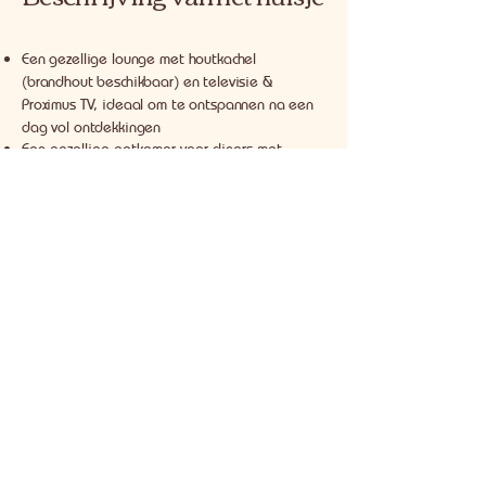
Een gezellige lounge met houtkachel
(brandhout beschikbaar) en televisie &
Proximus TV, ideaal om te ontspannen na een
dag vol ontdekkingen
Een gezellige eetkamer voor diners met
familie of vrienden
Een volledig uitgeruste keuken om zelfstandig
te koken (vaatwasser, inductiekookplaat,
magnetron, citruspers, mixer, enz.)
Een tweede eethoek met televisie en Proximus
TV
Wifi beschikbaar
Drie comfortabele slaapkamers:
slaapkamer 1 met 1 tweepersoonsbed 160cm
slaapkamer 2 met 1 tweepersoonsbed 160cm
slaapkamer 3 met 1 eenpersoonsbed 90cm
babybedje beschikbaar op aanvraag
Twee doucheruimtes met wastafel, elektrische
handdoekdroger, opbergruimte