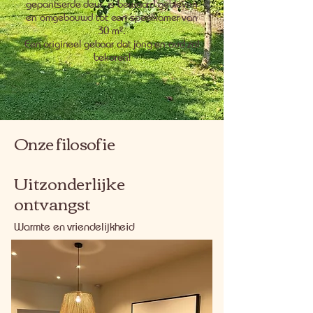
gepantserde deur, is bewaard gebleven
en omgebouwd tot een speelkamer van
30 m².
Een origineel gebaar dat jong en oud zal
bekoren!
Onze filosofie
Uitzonderlijke
ontvangst
Warmte en vriendelijkheid