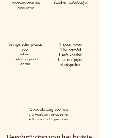
stoel en babybadje
badhanddoeken
aanwezig
Veilige schuilplaats
1 speelkamer
voor
1 biljarttafel
fietsen,
1 tafelvoetbal
kinderwagen of
1 set dartpijlen
ander
Bordspellen
Speciale zorg voor uw
viervoetige metgezellen
€10 per nacht per hond
Beschrijving van het huisje