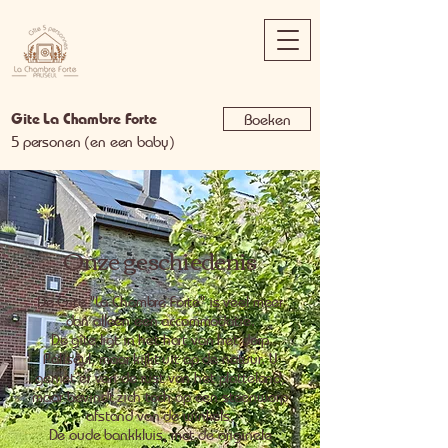
Gite La Chambre Forte
Boeken
5 personen (en een baby)
Onze geschiedenis
De Gîte "La Chambre Forte" is veel meer
dan alleen een accommodatie.
De gîte ligt in het hart van het dorp
Paliseul, maar kijkt uit op de natuur. U
geniet er van de rust van het platteland,
maar bevindt zich toch op een steenworp
afstand van de winkels.
De oude bankkluis, met de originele