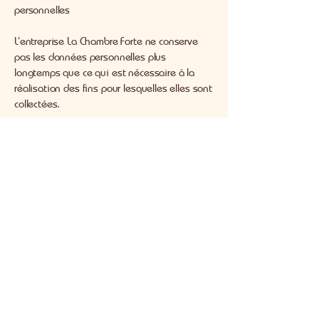
personnelles
L’entreprise La Chambre Forte ne conserve
pas les données personnelles plus
longtemps que ce qui est nécessaire à la
réalisation des fins pour lesquelles elles sont
collectées.
VIII / Droits de l’utilisateur
Conformément au chapitre 3, art 12-23 du
RGPD, les utilisateurs du site
www.gitelachambreforte.be
ont, en ce qui
concerne leurs données personnelles, les
droits suivants :
- Droit d’accès
- Droit de rectification
- Droit à l’effacement
- Droit de restreindre le traitement